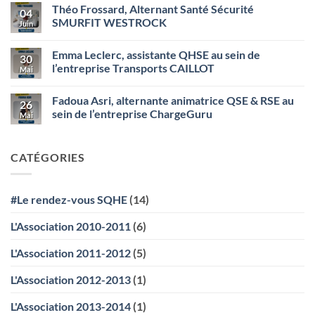
commentaire
Théo Frossard, Alternant Santé Sécurité
chez
sur
04
CRISTAL
Kathleen
SMURFIT WESTROCK
Juin
UNION
VUAILLAT,
(Bazancourt)
assistante
Aucun
QHSE
commentaire
Emma Leclerc, assistante QHSE au sein de
au
sur
30
sein
Théo
l’entreprise Transports CAILLOT
Mai
de
Frossard,
l’entreprise
Alternant
Aucun
STEF
Santé
commentaire
Fadoua Asri, alternante animatrice QSE & RSE au
Transport
Sécurité
sur
26
SMURFIT
Emma
sein de l’entreprise ChargeGuru
Mai
WESTROCK
Leclerc,
assistante
Aucun
QHSE
commentaire
au
sur
CATÉGORIES
sein
Fadoua
de
Asri,
l’entreprise
alternante
Transports
animatrice
CAILLOT
QSE
#Le rendez-vous SQHE
(14)
&
RSE
au
L'Association 2010-2011
(6)
sein
de
l’entreprise
L'Association 2011-2012
(5)
ChargeGuru
L'Association 2012-2013
(1)
L'Association 2013-2014
(1)