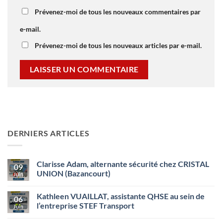
Prévenez-moi de tous les nouveaux commentaires par
e-mail.
Prévenez-moi de tous les nouveaux articles par e-mail.
DERNIERS ARTICLES
Clarisse Adam, alternante sécurité chez CRISTAL
09
UNION (Bazancourt)
Juin
Aucun
commentaire
Kathleen VUAILLAT, assistante QHSE au sein de
sur
06
Clarisse
l’entreprise STEF Transport
Juin
Adam,
alternante
Aucun
sécurité