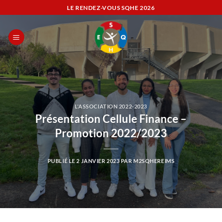
Passer
LE RENDEZ-VOUS SQHE
2026
au
contenu
L'ASSOCIATION 2022-2023
Présentation Cellule Finance –
Promotion 2022/2023
PUBLIÉ LE
2 JANVIER 2023
PAR
M2SQHEREIMS