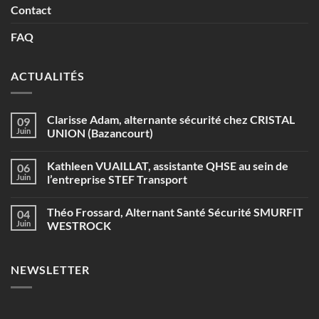
Contact
FAQ
ACTUALITÉS
Clarisse Adam, alternante sécurité chez CRISTAL
09
Juin
UNION (Bazancourt)
Aucun
commentaire
Kathleen VUAILLAT, assistante QHSE au sein de
06
sur
Clarisse
Juin
l’entreprise STEF Transport
Adam,
alternante
Aucun
sécurité
commentaire
Théo Frossard, Alternant Santé Sécurité SMURFIT
04
chez
sur
CRISTAL
Kathleen
Juin
WESTROCK
UNION
VUAILLAT,
(Bazancourt)
assistante
Aucun
QHSE
commentaire
au
sur
NEWSLETTER
sein
Théo
de
Frossard,
l’entreprise
Alternant
STEF
Santé
Transport
Sécurité
SMURFIT