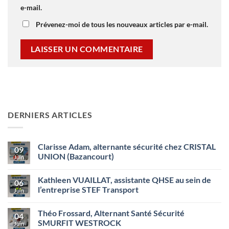
e-mail.
Prévenez-moi de tous les nouveaux articles par e-mail.
DERNIERS ARTICLES
Clarisse Adam, alternante sécurité chez CRISTAL
09
UNION (Bazancourt)
Juin
Aucun
commentaire
Kathleen VUAILLAT, assistante QHSE au sein de
sur
06
Clarisse
l’entreprise STEF Transport
Juin
Adam,
alternante
Aucun
sécurité
commentaire
Théo Frossard, Alternant Santé Sécurité
chez
sur
04
CRISTAL
Kathleen
SMURFIT WESTROCK
Juin
UNION
VUAILLAT,