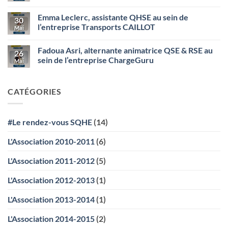
(Bazancourt)
assistante
Aucun
QHSE
commentaire
Emma Leclerc, assistante QHSE au sein de
au
sur
30
sein
Théo
l’entreprise Transports CAILLOT
Mai
de
Frossard,
l’entreprise
Alternant
Aucun
STEF
Santé
commentaire
Fadoua Asri, alternante animatrice QSE & RSE au
Transport
Sécurité
sur
26
SMURFIT
Emma
sein de l’entreprise ChargeGuru
Mai
WESTROCK
Leclerc,
assistante
Aucun
QHSE
commentaire
au
sur
CATÉGORIES
sein
Fadoua
de
Asri,
l’entreprise
alternante
Transports
animatrice
CAILLOT
QSE
#Le rendez-vous SQHE
(14)
&
RSE
au
L'Association 2010-2011
(6)
sein
de
l’entreprise
L'Association 2011-2012
(5)
ChargeGuru
L'Association 2012-2013
(1)
L'Association 2013-2014
(1)
L'Association 2014-2015
(2)