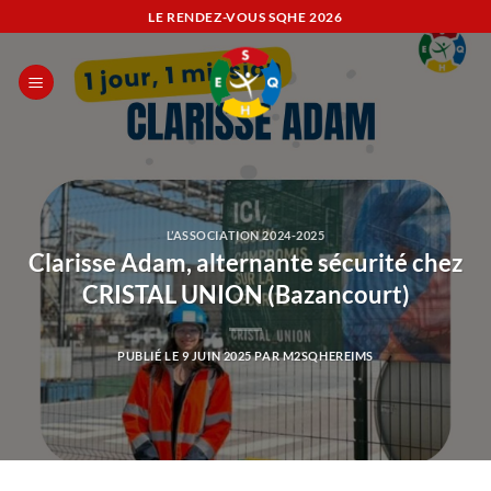
Passer
LE RENDEZ-VOUS SQHE
2026
au
contenu
L’ASSOCIATION 2024-2025
Clarisse Adam, alternante sécurité chez
CRISTAL UNION (Bazancourt)
PUBLIÉ LE
9 JUIN 2025
PAR
M2SQHEREIMS