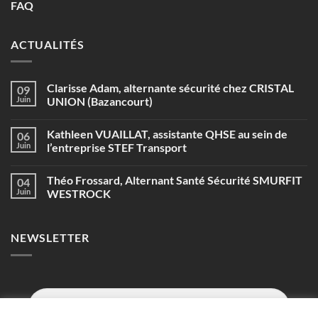
FAQ
ACTUALITÉS
Clarisse Adam, alternante sécurité chez CRISTAL
09
Juin
UNION (Bazancourt)
Aucun
commentaire
Kathleen VUAILLAT, assistante QHSE au sein de
06
sur
Clarisse
Juin
l’entreprise STEF Transport
Adam,
alternante
Aucun
sécurité
commentaire
Théo Frossard, Alternant Santé Sécurité SMURFIT
04
chez
sur
CRISTAL
Kathleen
Juin
WESTROCK
UNION
VUAILLAT,
(Bazancourt)
assistante
Aucun
QHSE
commentaire
au
sur
NEWSLETTER
sein
Théo
de
Frossard,
l’entreprise
Alternant
STEF
Santé
Transport
Sécurité
SMURFIT
WESTROCK