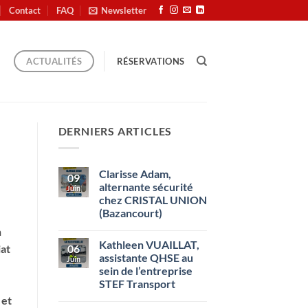
Contact
FAQ
Newsletter
RÉSERVATIONS
ACTUALITÉS
DERNIERS ARTICLES
Clarisse Adam,
09
alternante sécurité
Juin
chez CRISTAL UNION
(Bazancourt)
Aucun
n
commentaire
Kathleen VUAILLAT,
sur
06
iat
Clarisse
assistante QHSE au
Juin
Adam,
sein de l’entreprise
alternante
sécurité
STEF Transport
chez
CRISTAL
Aucun
 et
UNION
commentaire