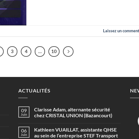
Laissez un comment
3
4
…
10
ACTUALITÉS
NE
Clarisse Adam, alternante sécurité
09
Juin
chez CRISTAL UNION (Bazancourt)
Aucun
commentaire
Kathleen VUAILLAT, assistante QHSE
06
sur
Clarisse
Juin
au sein de l’entreprise STEF Transport
Adam,