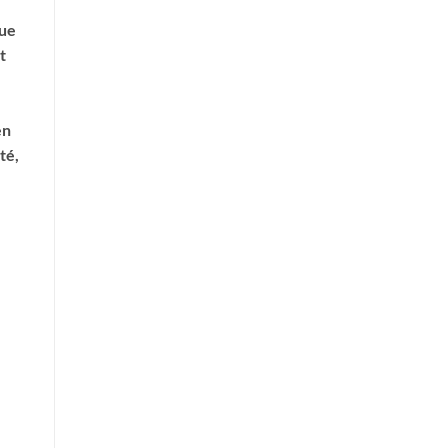
que
t
en
té,