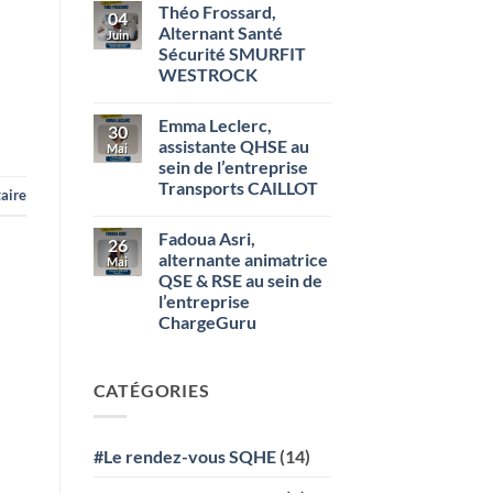
Théo Frossard,
sur
(Bazancourt)
04
Kathleen
Alternant Santé
Juin
VUAILLAT,
Sécurité SMURFIT
assistante
QHSE
WESTROCK
au
sein
Aucun
de
commentaire
Emma Leclerc,
sur
l’entreprise
30
Théo
STEF
assistante QHSE au
Mai
Frossard,
Transport
sein de l’entreprise
Alternant
Santé
Transports CAILLOT
aire
Sécurité
SMURFIT
Aucun
WESTROCK
commentaire
Fadoua Asri,
sur
26
Emma
alternante animatrice
Mai
Leclerc,
QSE & RSE au sein de
assistante
QHSE
l’entreprise
au
ChargeGuru
sein
de
Aucun
l’entreprise
commentaire
Transports
sur
CAILLOT
CATÉGORIES
Fadoua
Asri,
alternante
animatrice
QSE
#Le rendez-vous SQHE
(14)
&
RSE
au