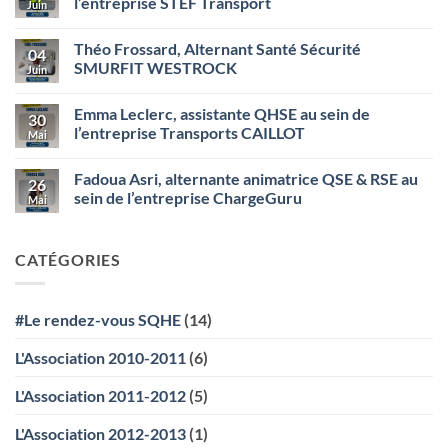
l’entreprise STEF Transport
Juin
Adam,
alternante
Aucun
sécurité
commentaire
Théo Frossard, Alternant Santé Sécurité
chez
sur
04
CRISTAL
Kathleen
SMURFIT WESTROCK
Juin
UNION
VUAILLAT,
(Bazancourt)
assistante
Aucun
QHSE
commentaire
Emma Leclerc, assistante QHSE au sein de
au
sur
30
sein
Théo
l’entreprise Transports CAILLOT
Mai
de
Frossard,
l’entreprise
Alternant
Aucun
STEF
Santé
commentaire
Fadoua Asri, alternante animatrice QSE & RSE au
Transport
Sécurité
sur
26
SMURFIT
Emma
sein de l’entreprise ChargeGuru
Mai
WESTROCK
Leclerc,
assistante
Aucun
QHSE
commentaire
au
sur
CATÉGORIES
sein
Fadoua
de
Asri,
l’entreprise
alternante
Transports
animatrice
CAILLOT
QSE
#Le rendez-vous SQHE
(14)
&
RSE
au
L'Association 2010-2011
(6)
sein
de
l’entreprise
L'Association 2011-2012
(5)
ChargeGuru
L'Association 2012-2013
(1)