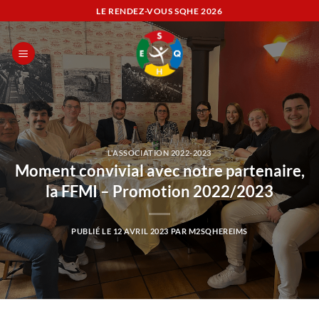
Passer
LE RENDEZ-VOUS SQHE
2026
au
contenu
L'ASSOCIATION 2022-2023
Moment convivial avec notre partenaire,
la FFMI – Promotion 2022/2023
PUBLIÉ LE
12 AVRIL 2023
PAR
M2SQHEREIMS