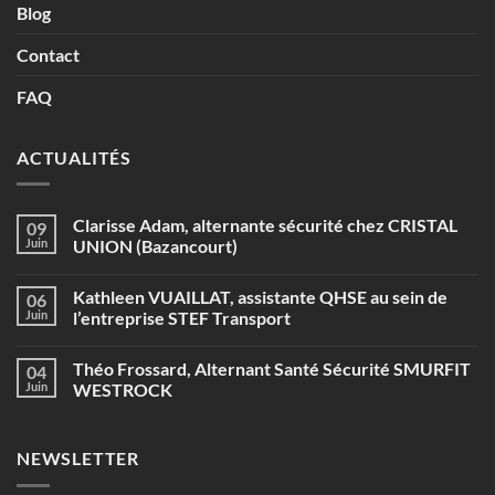
Blog
Contact
FAQ
ACTUALITÉS
Clarisse Adam, alternante sécurité chez CRISTAL
09
Juin
UNION (Bazancourt)
Aucun
commentaire
Kathleen VUAILLAT, assistante QHSE au sein de
06
sur
Clarisse
Juin
l’entreprise STEF Transport
Adam,
alternante
Aucun
sécurité
commentaire
Théo Frossard, Alternant Santé Sécurité SMURFIT
04
chez
sur
CRISTAL
Kathleen
Juin
WESTROCK
UNION
VUAILLAT,
(Bazancourt)
assistante
Aucun
QHSE
commentaire
au
sur
NEWSLETTER
sein
Théo
de
Frossard,
l’entreprise
Alternant