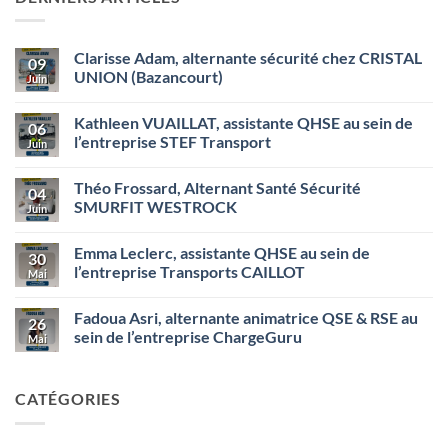
Clarisse Adam, alternante sécurité chez CRISTAL
09
UNION (Bazancourt)
Juin
Aucun
commentaire
Kathleen VUAILLAT, assistante QHSE au sein de
sur
06
Clarisse
l’entreprise STEF Transport
Juin
Adam,
alternante
Aucun
sécurité
commentaire
Théo Frossard, Alternant Santé Sécurité
chez
sur
04
CRISTAL
Kathleen
SMURFIT WESTROCK
Juin
UNION
VUAILLAT,
(Bazancourt)
assistante
Aucun
QHSE
commentaire
Emma Leclerc, assistante QHSE au sein de
au
sur
30
sein
Théo
l’entreprise Transports CAILLOT
Mai
de
Frossard,
l’entreprise
Alternant
Aucun
STEF
Santé
commentaire
Fadoua Asri, alternante animatrice QSE & RSE au
Transport
Sécurité
sur
26
SMURFIT
Emma
sein de l’entreprise ChargeGuru
Mai
WESTROCK
Leclerc,
assistante
Aucun
QHSE
commentaire
au
sur
CATÉGORIES
sein
Fadoua
de
Asri,
l’entreprise
alternante
Transports
animatrice
CAILLOT
QSE