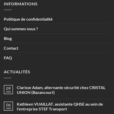
INFORMATIONS
Politique de confidentialité
Qui sommes nous ?
Blog
Contact
FAQ
ACTUALITÉS
Clarisse Adam, alternante sécurité chez CRISTAL
09
Juin
UNION (Bazancourt)
Aucun
commentaire
Kathleen VUAILLAT, assistante QHSE au sein de
06
sur
Clarisse
Juin
l’entreprise STEF Transport
Adam,
alternante