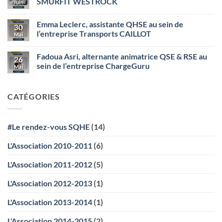
SMURFIT WESTROCK
Juin
UNION
VUAILLAT,
(Bazancourt)
assistante
Aucun
QHSE
commentaire
Emma Leclerc, assistante QHSE au sein de
au
sur
30
sein
Théo
l’entreprise Transports CAILLOT
Mai
de
Frossard,
l’entreprise
Alternant
Aucun
STEF
Santé
commentaire
Fadoua Asri, alternante animatrice QSE & RSE au
Transport
Sécurité
sur
26
SMURFIT
Emma
sein de l’entreprise ChargeGuru
Mai
WESTROCK
Leclerc,
assistante
Aucun
QHSE
commentaire
au
sur
CATÉGORIES
sein
Fadoua
de
Asri,
l’entreprise
alternante
Transports
animatrice
CAILLOT
QSE
#Le rendez-vous SQHE
(14)
&
RSE
au
L'Association 2010-2011
(6)
sein
de
l’entreprise
L'Association 2011-2012
(5)
ChargeGuru
L'Association 2012-2013
(1)
L'Association 2013-2014
(1)
L'Association 2014-2015
(2)