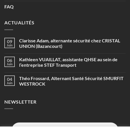
FAQ
ACTUALITÉS
Clarisse Adam, alternante sécurité chez CRISTAL
09
Juin
UNION (Bazancourt)
Aucun
commentaire
Kathleen VUAILLAT, assistante QHSE au sein de
06
sur
Clarisse
Juin
l’entreprise STEF Transport
Adam,
alternante
Aucun
sécurité
commentaire
Théo Frossard, Alternant Santé Sécurité SMURFIT
04
chez
sur
CRISTAL
Kathleen
Juin
WESTROCK
UNION
VUAILLAT,
(Bazancourt)
assistante
Aucun
QHSE
commentaire
au
sur
NEWSLETTER
sein
Théo
de
Frossard,
l’entreprise
Alternant
STEF
Santé
Transport
Sécurité
SMURFIT
WESTROCK