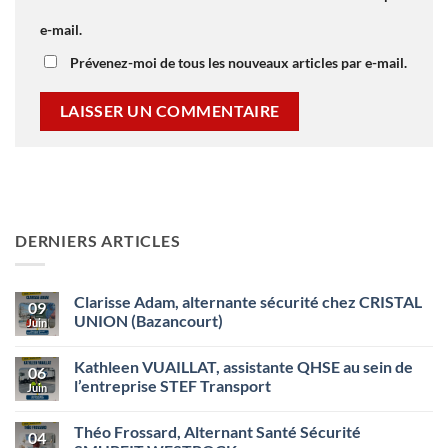
e-mail.
Prévenez-moi de tous les nouveaux articles par e-mail.
DERNIERS ARTICLES
Clarisse Adam, alternante sécurité chez CRISTAL
09
UNION (Bazancourt)
Juin
Aucun
commentaire
Kathleen VUAILLAT, assistante QHSE au sein de
sur
06
Clarisse
l’entreprise STEF Transport
Juin
Adam,
alternante
Aucun
sécurité
commentaire
Théo Frossard, Alternant Santé Sécurité
chez
sur
04
CRISTAL
Kathleen