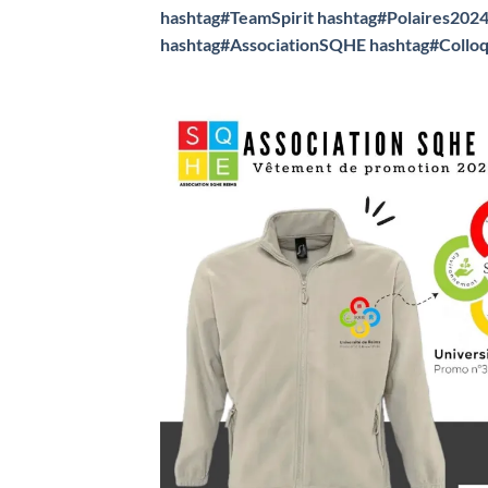
hashtag#TeamSpirit
hashtag#Polaires202
hashtag#AssociationSQHE
hashtag#Collo