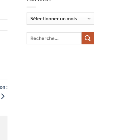
Par
mois
on :