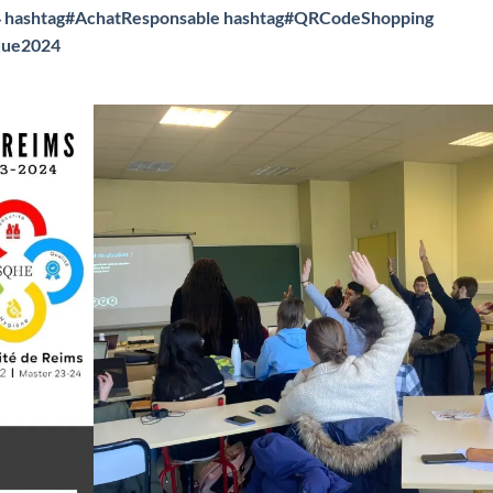
4
hashtag#AchatResponsable
hashtag#QRCodeShopping
que2024