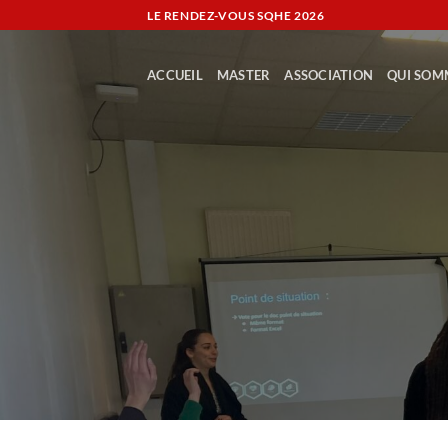
Passer
LE RENDEZ-VOUS SQHE
2026
au
contenu
ACCUEIL
MASTER
ASSOCIATION
QUI SOM