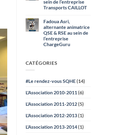
sein de l’entreprise
Alternant
Santé
Transports CAILLOT
Sécurité
SMURFIT
Aucun
WESTROCK
commentaire
Fadoua Asri,
sur
26
Emma
alternante animatrice
Mai
Leclerc,
QSE & RSE au sein de
assistante
QHSE
l’entreprise
au
ChargeGuru
sein
de
Aucun
l’entreprise
commentaire
Transports
sur
CAILLOT
CATÉGORIES
Fadoua
Asri,
alternante
animatrice
QSE
#Le rendez-vous SQHE
(14)
&
RSE
au
L'Association 2010-2011
(6)
sein
de
l’entreprise
L'Association 2011-2012
(5)
ChargeGuru
L'Association 2012-2013
(1)
L'Association 2013-2014
(1)