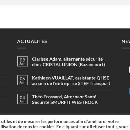
ACTUALITÉS
NE
Clarisse Adam, alternante sécurité
09
Juin
chez CRISTAL UNION (Bazancourt)
Aucun
commentaire
Kathleen VUAILLAT, assistante QHSE
06
sur
Clarisse
Juin
au sein de l’entreprise STEF Transport
Adam,
alternante
Aucun
sécurité
commentaire
Théo Frossard, Alternant Santé
04
chez
sur
CRISTAL
Kathleen
Juin
Sécurité SMURFIT WESTROCK
UNION
VUAILLAT,
(Bazancourt)
assistante
Aucun
QHSE
commentaire
au
sur
sein
Théo
 utiles et de mesurer les performances afin d'améliorer votre
de
Frossard,
ilisation de tous les cookies. En cliquant sur « Refuser tout », vous
l’entreprise
Alternant