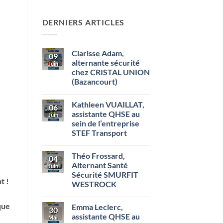
DERNIERS ARTICLES
Clarisse Adam,
09
alternante sécurité
Juin
chez CRISTAL UNION
(Bazancourt)
Aucun
commentaire
Kathleen VUAILLAT,
sur
06
Clarisse
assistante QHSE au
Juin
Adam,
sein de l’entreprise
alternante
sécurité
STEF Transport
chez
CRISTAL
Aucun
UNION
commentaire
Théo Frossard,
sur
(Bazancourt)
04
Kathleen
Alternant Santé
Juin
VUAILLAT,
Sécurité SMURFIT
assistante
t !
QHSE
WESTROCK
au
sein
Aucun
de
commentaire
que
Emma Leclerc,
sur
l’entreprise
30
Théo
STEF
assistante QHSE au
Mai
Frossard,
Transport