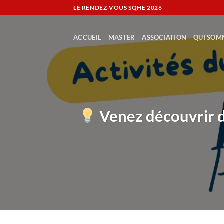
Passer
LE RENDEZ-VOUS SQHE
2026
au
contenu
ACCUEIL
MASTER
ASSOCIATION
QUI SOM
Venez découvrir d