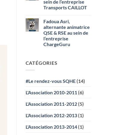
sein de l’entreprise
Alternant
Santé
Transports CAILLOT
Sécurité
SMURFIT
Aucun
WESTROCK
commentaire
Fadoua Asri,
sur
26
Emma
alternante animatrice
Mai
Leclerc,
QSE & RSE au sein de
assistante
QHSE
l’entreprise
au
ChargeGuru
sein
de
Aucun
l’entreprise
commentaire
Transports
sur
CAILLOT
CATÉGORIES
Fadoua
Asri,
alternante
animatrice
QSE
#Le rendez-vous SQHE
(14)
&
RSE
au
L'Association 2010-2011
(6)
sein
de
l’entreprise
L'Association 2011-2012
(5)
ChargeGuru
L'Association 2012-2013
(1)
L'Association 2013-2014
(1)