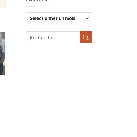
Par
mois