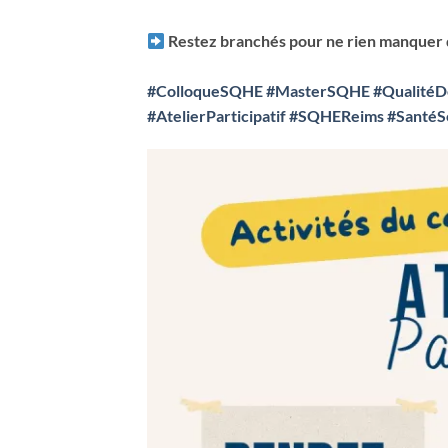
Restez branchés pour ne rien manquer d
#ColloqueSQHE
#MasterSQHE
#QualitéD
#AtelierParticipatif
#SQHEReims
#SantéS