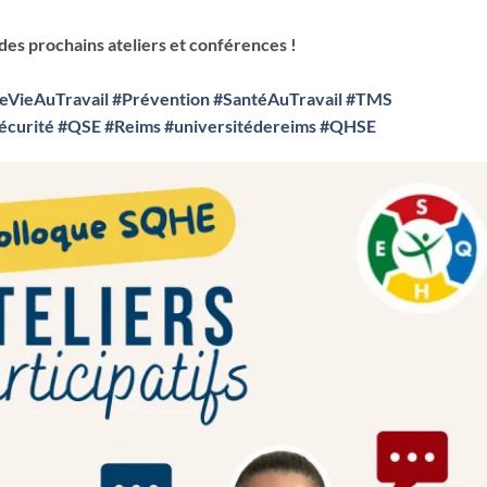
es prochains ateliers et conférences !
eVieAuTravail
#Prévention
#SantéAuTravail
#TMS
écurité
#QSE
#Reims
#universitédereims
#QHSE