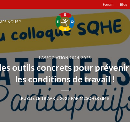
Forum
Blog
MES NOUS ?
L’ASSOCIATION 2024-2025
es outils concrets pour prévenir
les conditions de travail !
PUBLIÉ LE
18 AVRIL 2025
PAR
M2SQHEREIMS