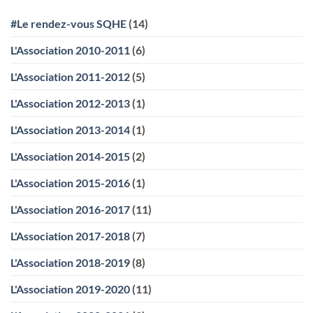
Transports
animatrice
CAILLOT
QSE
#Le rendez-vous SQHE
(14)
&
RSE
au
L'Association 2010-2011
(6)
sein
de
l’entreprise
L'Association 2011-2012
(5)
ChargeGuru
L'Association 2012-2013
(1)
L'Association 2013-2014
(1)
L'Association 2014-2015
(2)
L'Association 2015-2016
(1)
L'Association 2016-2017
(11)
L'Association 2017-2018
(7)
L'Association 2018-2019
(8)
L'Association 2019-2020
(11)