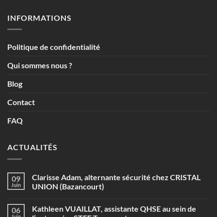
INFORMATIONS
Politique de confidentialité
Qui sommes nous ?
Blog
Contact
FAQ
ACTUALITÉS
Clarisse Adam, alternante sécurité chez CRISTAL
09
Juin
UNION (Bazancourt)
Aucun
commentaire
Kathleen VUAILLAT, assistante QHSE au sein de
06
sur
Clarisse
Juin