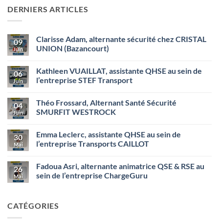
DERNIERS ARTICLES
Clarisse Adam, alternante sécurité chez CRISTAL
09
UNION (Bazancourt)
Juin
Aucun
commentaire
Kathleen VUAILLAT, assistante QHSE au sein de
sur
06
Clarisse
l’entreprise STEF Transport
Juin
Adam,
alternante
Aucun
sécurité
commentaire
Théo Frossard, Alternant Santé Sécurité
chez
sur
04
CRISTAL
Kathleen
SMURFIT WESTROCK
Juin
UNION
VUAILLAT,
(Bazancourt)
assistante
Aucun
QHSE
commentaire
Emma Leclerc, assistante QHSE au sein de
au
sur
30
sein
Théo
l’entreprise Transports CAILLOT
Mai
de
Frossard,
l’entreprise
Alternant
Aucun
STEF
Santé
commentaire
Fadoua Asri, alternante animatrice QSE & RSE au
Transport
Sécurité
sur
26
SMURFIT
Emma
sein de l’entreprise ChargeGuru
Mai
WESTROCK
Leclerc,
assistante
Aucun
QHSE
commentaire
au
sur
CATÉGORIES
sein
Fadoua
de
Asri,
l’entreprise
alternante