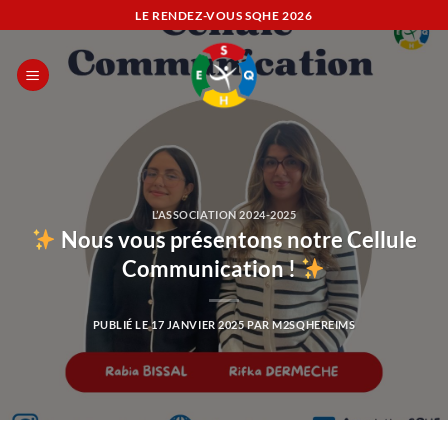
Passer
LE RENDEZ-VOUS SQHE
2026
au
contenu
L’ASSOCIATION 2024-2025
Nous vous présentons notre Cellule
Communication !
PUBLIÉ LE
17 JANVIER 2025
PAR
M2SQHEREIMS