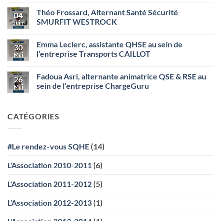
sécurité
commentaire
Théo Frossard, Alternant Santé Sécurité
chez
sur
04
CRISTAL
Kathleen
SMURFIT WESTROCK
Juin
UNION
VUAILLAT,
(Bazancourt)
assistante
Aucun
QHSE
commentaire
Emma Leclerc, assistante QHSE au sein de
au
sur
30
sein
Théo
l’entreprise Transports CAILLOT
Mai
de
Frossard,
l’entreprise
Alternant
Aucun
STEF
Santé
commentaire
Fadoua Asri, alternante animatrice QSE & RSE au
Transport
Sécurité
sur
26
SMURFIT
Emma
sein de l’entreprise ChargeGuru
Mai
WESTROCK
Leclerc,
assistante
Aucun
QHSE
commentaire
au
sur
CATÉGORIES
sein
Fadoua
de
Asri,
l’entreprise
alternante
Transports
animatrice
CAILLOT
QSE
#Le rendez-vous SQHE
(14)
&
RSE
au
L'Association 2010-2011
(6)
sein
de
l’entreprise
L'Association 2011-2012
(5)
ChargeGuru
L'Association 2012-2013
(1)