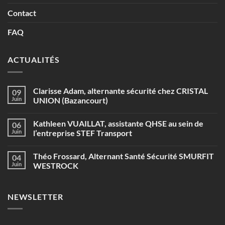
Contact
FAQ
ACTUALITÉS
Clarisse Adam, alternante sécurité chez CRISTAL
09
Juin
UNION (Bazancourt)
Aucun
commentaire
Kathleen VUAILLAT, assistante QHSE au sein de
06
sur
Clarisse
Juin
l’entreprise STEF Transport
Adam,
alternante
Aucun
sécurité
commentaire
Théo Frossard, Alternant Santé Sécurité SMURFIT
04
chez
sur
CRISTAL
Kathleen
Juin
WESTROCK
UNION
VUAILLAT,
(Bazancourt)
assistante
Aucun
QHSE
commentaire
au
sur
NEWSLETTER
sein
Théo
de
Frossard,
l’entreprise
Alternant
STEF
Santé
Transport
Sécurité