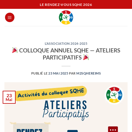
Passer
LE RENDEZ-VOUS SQHE
2026
au
contenu
L’ASSOCIATION 2024-2025
COLLOQUE ANNUEL SQHE — ATELIERS
PARTICIPATIFS
PUBLIÉ LE
23 MAI 2025
PAR
M2SQHEREIMS
23
Mai