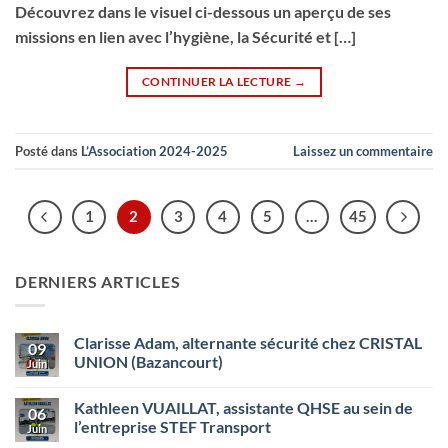
Découvrez dans le visuel ci-dessous un aperçu de ses
missions en lien avec l’hygiène, la Sécurité et […]
CONTINUER LA LECTURE
→
Posté dans
L’Association 2024-2025
Laissez un commentaire
1
2
3
4
5
…
45
DERNIERS ARTICLES
Clarisse Adam, alternante sécurité chez CRISTAL
09
UNION (Bazancourt)
Juin
Aucun
commentaire
Kathleen VUAILLAT, assistante QHSE au sein de
sur
06
Clarisse
l’entreprise STEF Transport
Juin
Adam,
alternante
Aucun